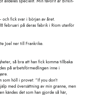
 alldeles speciellt. Min favorit är Birkin-
 och fick svar i början av året.
 18 februari på deras fabrik i Riom utanför
 Joel ner till Frankrike.
gheter, så bra att han fick komma tillbaka
es på arbetsförmedlingen inne i
gare.
 som höll i provet: ”If you don’t
 hjälp med översättning av min granne, men
aren kändes det som han gjorde så här,