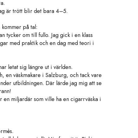
ra.
ag är trött blir det bara 4–5.
n kommer på tal:
 tycker om till fullo. Jag gick i en klass
agar med praktik och en dag med teori i
ar letat sig längre ut i världen.
h, en väskmakare i Salzburg, och tack vare
der utbildningen. Där lärde jag mig att se
rann!
 en miljardär som ville ha en cigarrväska i
ermès.