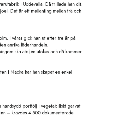
rufabrik i Uddevalla. Då trillade han dit.
 Joel. Det är ett mellanting mellan trä och
. I våras gick han ut efter tre år på
den anrika läderhandeln.
åningom ska ateljén utökas och då kommer
ten i Nacka har han skapat en enkel
 handsydd portfölj i vegetabiliskt garvat
tskinn – krävdes 4 500 dokumenterade