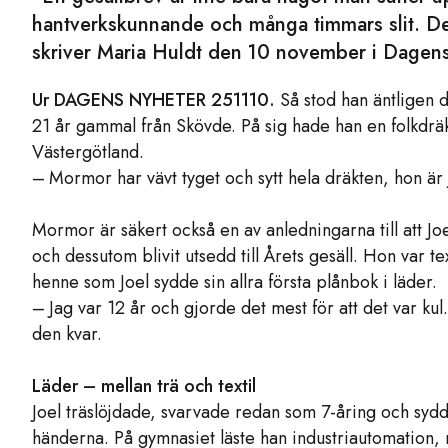
hantverkskunnande och många timmars slit. De
skriver Maria Huldt den 10 november i Dagens 
Ur DAGENS NYHETER 251110.
Så stod han äntligen d
21 år gammal från Skövde. På sig hade han en folkdräk
Västergötland.
– Mormor har vävt tyget och sytt hela dräkten, hon är 
Mormor är säkert också en av anledningarna till att Joe
och dessutom blivit utsedd till Årets gesäll. Hon var t
henne som Joel sydde sin allra första plånbok i läder.
– Jag var 12 år och gjorde det mest för att det var kul
den kvar.
Läder – mellan trä och textil
Joel träslöjdade, svarvade redan som 7-åring och sydd
händerna. På gymnasiet läste han industriautomation,