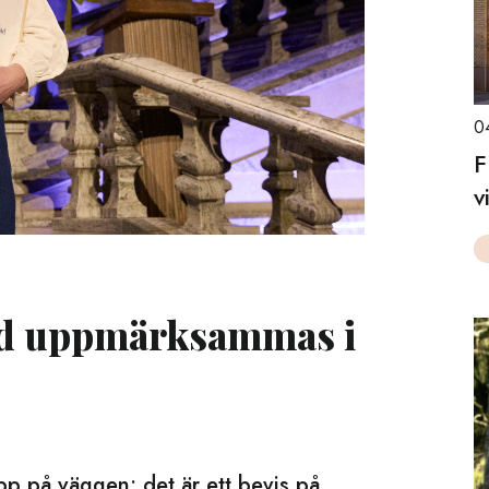
0
F
v
lad uppmärksammas i
upp på väggen; det är ett bevis på