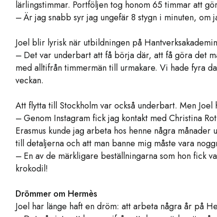
lärlingstimmar. Portföljen tog honom 65 timmar att gö
– Är jag snabb syr jag ungefär 8 stygn i minuten, om j
Joel blir lyrisk när utbildningen på Hantverksakademi
– Det var underbart att få börja där, att få göra det man
med alltifrån timmermän till urmakare. Vi hade fyra d
veckan.
Att flytta till Stockholm var också underbart. Men Joel h
– Genom Instagram fick jag kontakt med Christina Rot
­Erasmus kunde jag arbeta hos henne några månader un
till detaljerna och att man banne mig måste vara nogg
– En av de märkligare beställningarna som hon fick var
krokodil!
Drömmer om Hermès
Joel har länge haft en dröm: att arbeta några år på H