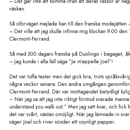
– Det går inte att komma ifrån att deras väskor är något
väskan.
Så oförväget mejlade han till den franska modejätten –
– Det ville att jag skulle infinna mig klockan 9.00 den
Clermont-Ferrand.
Så med 300 dagars franska på Duolingo i bagaget, åkte
– Jag kunde i alla fall säga ”Je m’appelle Joel”!
Det var tuffa tester men det gick bra, trots språksvåri
några veckor senare. Den andra omgången genomförd
Clermont-Ferrand. Där var mottagandet betydligt kyli
– När jag sa att jag inte riktigt förstod svarade mannen
understand you walk out.” Men jag satt kvar, och fick
det var svårt, nästan omöjligt. När jag lämnade in sv
säger Joel och river sönder ett osynligt papper.