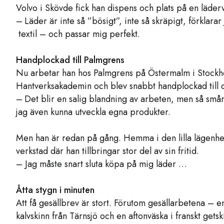
Volvo i Skövde fick han dispens och plats på en läderva
– Läder är inte så ”bösigt”, inte så skräpigt, förklarar
textil – och passar mig perfekt.
Handplockad till Palmgrens
Nu arbetar han hos Palmgrens på Östermalm i Stockholm
Hantverks­akademin och blev snabbt handplockad till 
– Det blir en salig blandning av arbeten, men så sm
jag även kunna utveckla egna produkter.
Men han är redan på gång. Hemma i den lilla lägenhe
verkstad där han tillbringar stor del av sin fritid.
– Jag måste snart sluta köpa på mig läder …
Åtta stygn i minuten
Att få gesällbrev är stort. Förutom gesällarbetena – en
kalvskinn från Tärnsjö och en aftonväska i franskt ge