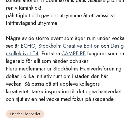
konstellationer. Möbelmässans paus visade sig bli en
ren vitaminkick!
påhittighet och gav det utrymnme åt ett amssicvt
inititavtagand utrymme
Några av de större event som äger rum under vecka
sex är
ECHO
,
Stockholm Creative Edition
och
Desig
nkollektivet T4
. Portalen
CAMPFIRE
fungerar som en
lägereld för allt som händer och sker.
Flera medlemmar ur Stockholms Hantverksförening
deltar i olika initiativ runt om i staden den här
veckan. Så passa på att uppleva kollegors
kreativitet, tanka inspiration till det egna hantverket
och njut av en hel vecka med fokus på skapande.
Händer i hantverket