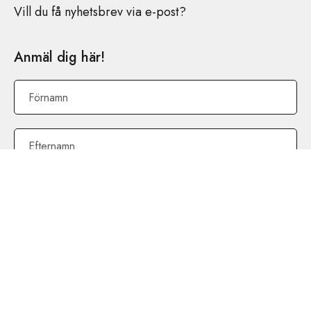
Vill du få nyhetsbrev via e-post?
Anmäl dig här!
Förnamn
Efternamn
E-post
*
Jag samtycker till Stockholms Hantverksförenings
personuppgiftspolicy
*
REGISTRERA MIG