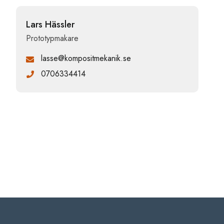
Lars Hässler
Prototypmakare
lasse@kompositmekanik.se
0706334414